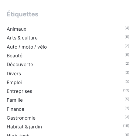
Étiquettes
(4)
Animaux
(5)
Arts & culture
(2)
Auto / moto / vélo
(9)
Beauté
(2)
Découverte
(3)
Divers
(5)
Emploi
(13)
Entreprises
(5)
Famille
(3)
Finance
(3)
Gastronomie
(19)
Habitat & jardin
(6)
High-tech