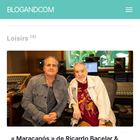
BLOGANDCOM
(5)
Loisirs
« Maracanós » de Ricardo Bacelar &