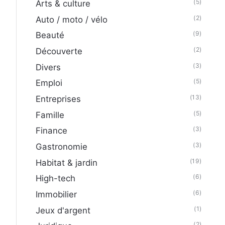
(5)
Arts & culture
(2)
Auto / moto / vélo
(9)
Beauté
(2)
Découverte
(3)
Divers
(5)
Emploi
(13)
Entreprises
(5)
Famille
(3)
Finance
(3)
Gastronomie
(19)
Habitat & jardin
(6)
High-tech
(6)
Immobilier
(1)
Jeux d'argent
(2)