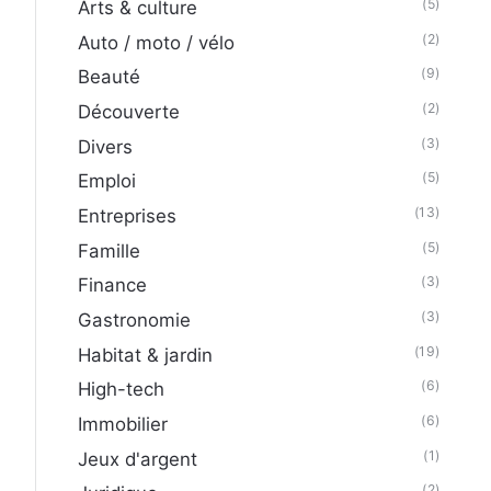
(5)
Arts & culture
(2)
Auto / moto / vélo
(9)
Beauté
(2)
Découverte
(3)
Divers
(5)
Emploi
(13)
Entreprises
(5)
Famille
(3)
Finance
(3)
Gastronomie
(19)
Habitat & jardin
(6)
High-tech
(6)
Immobilier
(1)
Jeux d'argent
(2)